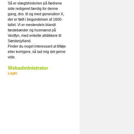
Så er slægtshistorien på fædrene
side redigeret færdig for denne
gang, dvs. til og med generation X,
der er født i begyndelsen af 1600-
tallet. Vi er mestendels blandt
fæstebønder og husmænd på
Vestfyn, med enkelte afstikkere til
Sønderjylland.
Finder du noget interessant at tilføje
eller korrigere, så lad mig det gerne
vide.
Webadministrator
Login