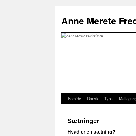
Hop
til
Anne Merete Fre
indhold
Forside
Dansk
Tysk
Møllegan
Sætninger
Hvad er en sætning?