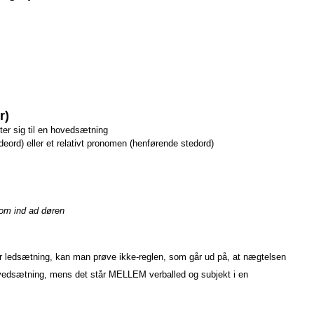
r)
ter sig til en hovedsætning
deord) eller et relativt pronomen (henførende stedord)
kom ind ad døren
ler ledsætning, kan man prøve ikke-reglen, som går ud på, at nægtelsen
vedsætning, mens det står MELLEM verballed og subjekt i en