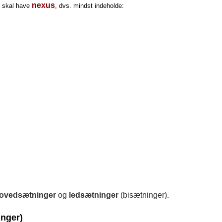
nexus
n skal have
, dvs. mindst indeholde:
ovedsætninger
og
led
sætninger
(bisætninger).
nger)