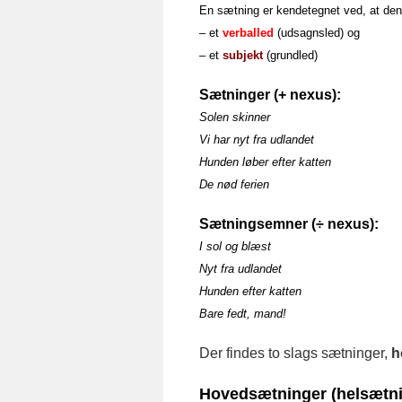
En sætning er kendetegnet ved, at de
– et
verballed
(udsagnsled) og
– et
subjekt
(grundled)
Sætninger (+ nexus):
Solen skinner
Vi har nyt fra udlandet
Hunden løber efter katten
De nød ferien
Sætningsemner (÷ nexus):
I sol og blæst
Nyt fra udlandet
Hunden efter katten
Bare fedt, mand!
Der findes to slags sætninger,
h
Hovedsætninger (helsætni