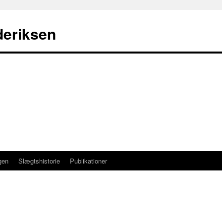
deriksen
gen
Slægtshistorie
Publikationer