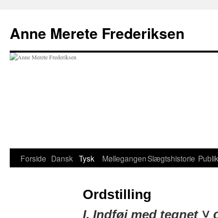
Hop
til
Anne Merete Frederiksen
indhold
Forside
Dansk
Tysk
Møllegangen
Slægtshistorie
Publi
Ordstilling
˅ 
I. Indføj med tegnet